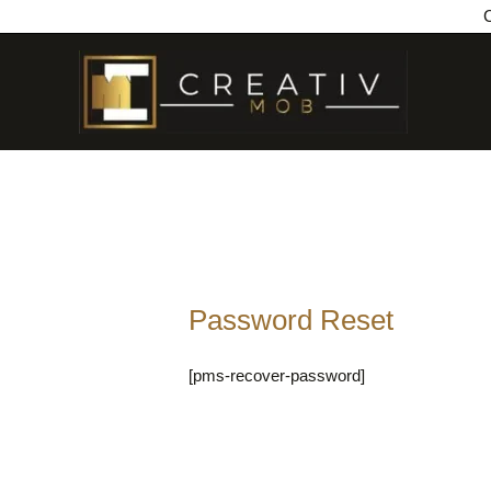
Aller
C
au
contenu
Password Reset
[pms-recover-password]